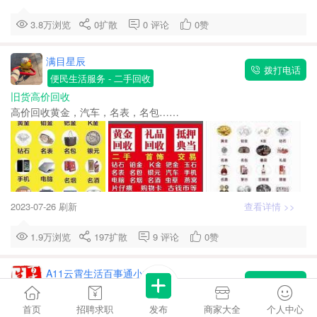
3.8万浏览
0
扩散
0
评论
0
赞
满目星辰
拨打电话
便民生活服务
- 二手回收
旧货高价回收
高价回收黄金，汽车，名表，名包……
2023-07-26 刷新
查看详情 >>
1.9万浏览
197
扩散
9
评论
0
赞
A11云霄生活百事通小方
拨打电话
便民生活服务
- 二手回收
年底了大家不要旧衣服，包包，鞋子，被子可以叫我上门回收17759
首页
招聘求职
发布
商家大全
个人中心