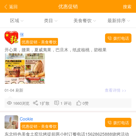
优惠促销
返回
搜索
区域
类目
美食餐饮
最新排序
张
拨打电话
优惠促销
- 美食餐饮
开心果，腰果，夏威夷果，巴旦木，纸皮核桃，碧根果
01-04 刷新
查看详情 >>
1660浏览
1
扩散
1
评论
0
赞
Cookie
拨打电话
优惠促销
- 美食餐饮
东北特色美食土窑坑烤​提前两小时订餐电话15628625888​烧烤活动