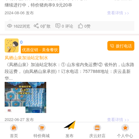
继续进行中，特价猪肉串9.9元20串
2024-08-06 发布
查看详情 >>
1622浏览
0
扩散
0
评论
0
赞
0
拨打电话
优惠促销
- 美食餐饮
凤栖山泉加油站定制水
《凤栖山泉》加油站定制水：① 山东省内免运费!② 省外的，山东路
段运费， (由凤栖山泉承担)！订水电话：7577888地址：庆云县新
华...
2022-06-27 发布
查看详情 >>
2236浏览
0
扩散
0
评论
0
赞
首页
特价商城
发布
庆云好店
个人中心