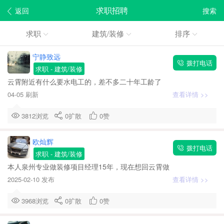
求职招聘
返回
搜索
求职
建筑/装修
排序
宁静致远
拨打电话
求职
- 建筑/装修
云霄附近有什么要水电工的，差不多二十年工龄了
04-05 刷新
查看详情 >>
3812浏览
0
扩散
0
赞
欧灿辉
拨打电话
求职
- 建筑/装修
本人泉州专业做装修项目经理15年，现在想回云霄做
2025-02-10 发布
查看详情 >>
3968浏览
0
扩散
0
赞