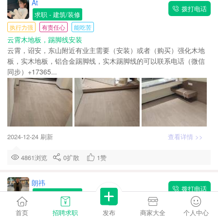
At
拨打电话
求职
- 建筑/装修
执行力强
有责任心
能吃苦
云霄木地板，踢脚线安装
云霄，诏安，东山附近有业主需要（安装）或者（购买）强化木地
板，实木地板，铝合金踢脚线，实木踢脚线的可以联系电话（微信
同步）+17365...
2024-12-24 刷新
查看详情 >>
4861浏览
0
扩散
1
赞
朗祎
拨打电话
求职
- 建筑/装修
人脉广泛
开朗健谈
执行力强
有亲和力
有责任心
沟通力强
首页
招聘求职
发布
商家大全
个人中心