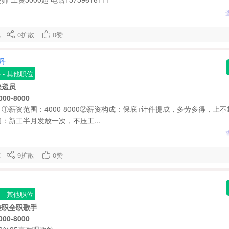
浏览
0
扩散
0
赞
丹
聘
- 其他职位
快递员
0-8000
①薪资范围：4000-8000②薪资构成：保底+计件提成，多劳多得，上不
：新工半月发放一次，不压工...
浏览
9
扩散
0
赞
聘
- 其他职位
兼职全职歌手
0-8000