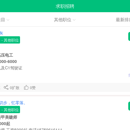
求职招聘
类目
其他职位
最新排
灰
聘
- 其他职位
高压电工
0-6000
及C1驾驶证
浏览
0
扩散
0
赞
切步，忆零落。
聘
- 其他职位
美甲美睫师
000起
 工资5000起 电话15759616111