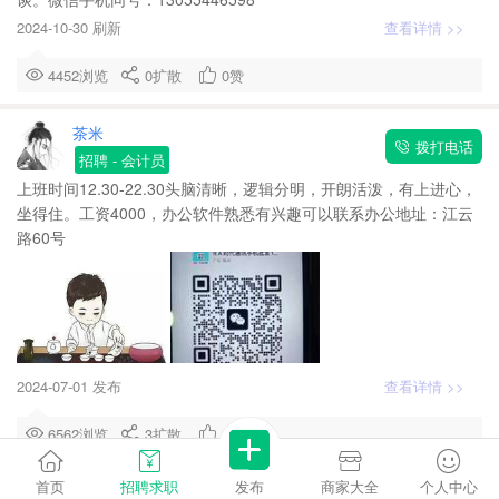
2024-10-30 刷新
查看详情 >>
4452浏览
0
扩散
0
赞
茶米
拨打电话
招聘
- 会计员
上班时间12.30-22.30头脑清晰，逻辑分明，开朗活泼，有上进心，
坐得住。工资4000，办公软件熟悉有兴趣可以联系办公地址：江云
路60号
2024-07-01 发布
查看详情 >>
6562浏览
3
扩散
0
赞
首页
招聘求职
发布
商家大全
个人中心
『昌舜贸易』柳舜林