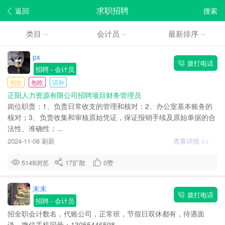
求职招聘
返回
搜索
类目
会计员
最新排序
px
拨打电话
招聘
- 会计员
包住
包吃
话补
正阳人力资源有限公司招聘项目财务管理员
岗位职责：1、负责日常收支的管理和核对：2、办公室基本账务的
核对；3、负责收集和审核原始凭证，保证报销手续及原始单据的合
法性、准确性；...
2024-11-08 刷新
查看详情 >>
5149浏览
17
扩散
0
赞
末末
拨打电话
招聘
- 会计员
招全职会计数名，代账公司，正常班，节假日双休都有，待遇面
谈。微信手机同号：13055446598