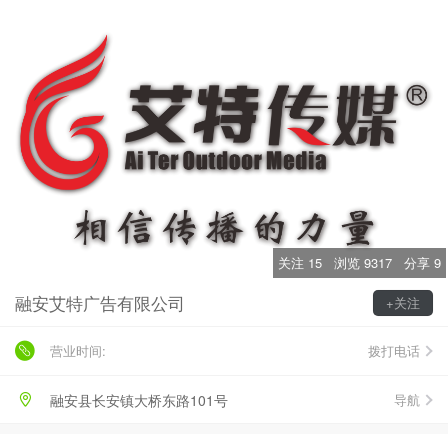
关注
15
浏览
9317
分享
9
融安艾特广告有限公司
+关注
营业时间:
拨打电话
融安县长安镇大桥东路101号
导航